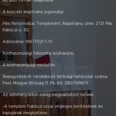
Az adó 1%-nak felajánlása:
A közcélú alapítvány jogosultja:
Pilisi Református Templomért Alapítvány, címe: 2721 Pilis
Rákóczi u. 30.
Adószáma: 18677021-1-13
Közhasznúsági fokozata: közhasznú
A közhasznúsági minősítés
Bejegyzéséről, rendelkező bírósági határozat száma:
Pest Megyei Bíróság 11. Pk. 60. 280/1996/11
Az adományokból eddig megvalósított tervek:
-A templom Rákóczi utcai végleges kerítésének és
kapujának megépítése.