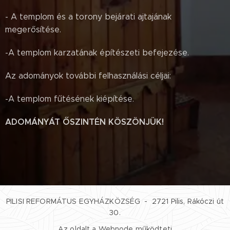
- A templom és a torony bejárati ajtajának
megerősítése.
-A templom karzatának építészeti befejezése.
Az adományok további felhasználási céljai:
-A templom fűtésének kiépítése.
ADOMÁNYÁT ŐSZINTÉN KÖSZÖNJÜK!
PILISI REFORMÁTUS EGYHÁZKÖZSÉG - 2721 Pilis, Rákóczi út
30.
Az oldalt a
Webnode
működteti